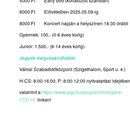
5000 Ft
Early bird (korlátozott számban)
6000 Ft
Elővételben 2025.05.09-ig
8000 Ft
Koncert napján a helyszínen 18:30 órától
Gyermek: 100,- (0-6 éves korig)
Junior: 1.500,- (6-14 éves korig)
Jegyek megvásárolhatók:
Városi Szabadidőközpont (Szigethalom, Sport u. 4.)
H-CS: 8:00-16:00, P: 8:00-12:00 nyitvatartási idejében
valamint a
https://www.jegy.hu/program/hooligans-
173110
linken!