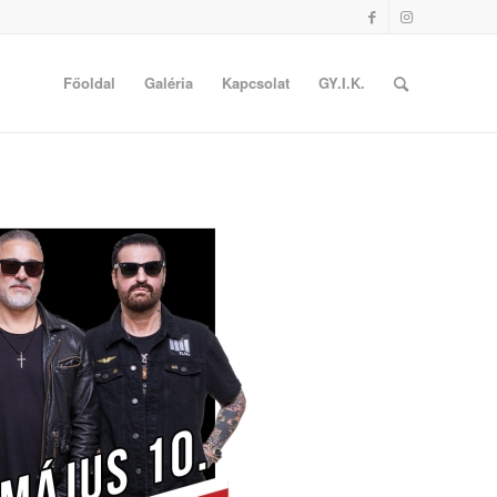
Főoldal
Galéria
Kapcsolat
GY.I.K.