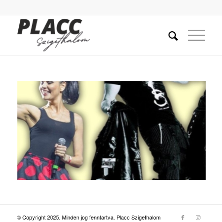
MENETREND
18:30 Kapunyitás
20:00 BETTY LOVE
21:00 KOZMIX
After party: DJ Mikibá-val!
Jegyek:
Early bird (korlátozott számban)
4000 Ft
Elővételben 2025.05.08-ig
5000 Ft
Koncert napján a helyszínen 18:30
7000 Ft
órától
Gyermek: 100,- (0-6 éves korig)
Junior: 1.500,- (6-14 éves korig)
Jegyek megvásárolhatók:
Városi Szabadidőközpont (Szigethalom, Sport u. 4.)
© Copyright 2025. Minden jog fenntartva. Placc Szigethalom
H-CS: 8:00-16:00, P: 8:00-12:00 nyitvatartási