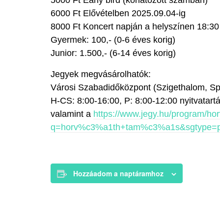
6000 Ft Elővételben 2025.09.04-ig
8000 Ft Koncert napján a helyszínen 18:30 
Gyermek: 100,- (0-6 éves korig)
Junior: 1.500,- (6-14 éves korig)
Jegyek megvásárolhatók:
Városi Szabadidőközpont (Szigethalom, Spo
H-CS: 8:00-16:00, P: 8:00-12:00 nyitvatartá
valamint a
https://www.jegy.hu/program/h
q=horv%c3%a1th+tam%c3%a1s&sgtype=p
Hozzáadom a naptáramhoz