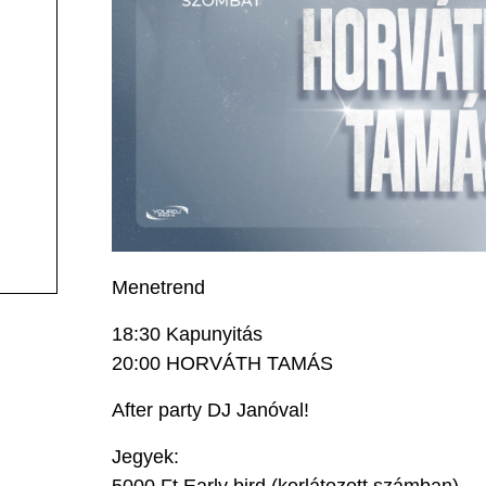
Menetrend
18:30 Kapunyitás
20:00 HORVÁTH TAMÁS
After party DJ Janóval!
Jegyek:
5000 Ft Early bird (korlátozott számban)