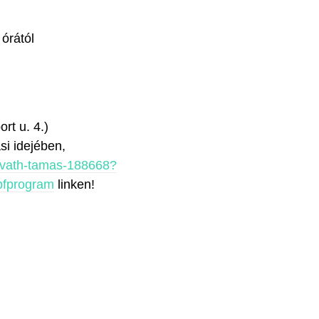
órától
rt u. 4.)
si idejében,
orvath-tamas-188668?
fprogram
linken!